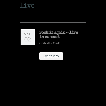
live
rock it again – live
OKT.
02
in concert
Grefrath - Oedt
Event Info