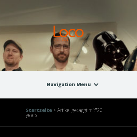
Navigation Menu
Startseite
>
Artikel getaggt mit
"
20
years"