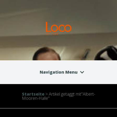
Navigation Menu
Startseite
>
Artikel getaggt mit
"
Albert-
Mooren-Halle"