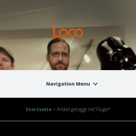
Navigation Menu
Startseite
>
Artikel getaggt mit
"
Flügel"