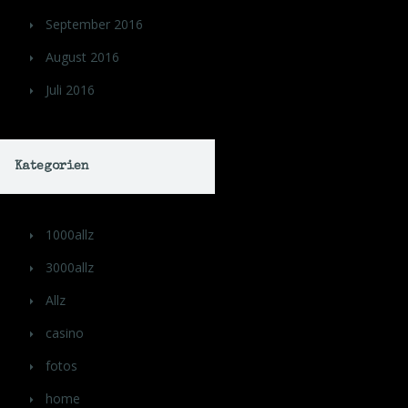
September 2016
August 2016
Juli 2016
Kategorien
1000allz
3000allz
Allz
casino
fotos
home