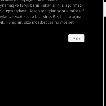
 oynamaq və fərqli bahis imkanlarını araşdırmaq
lduqca sadədir. Hesab açdıqdan sonra, müxtəlif
yləncəli vaxt keçirə bilərsiniz. Biz, hesab açma
yik. Həmçinin, sizə mostbet casino mosbet
Mehr