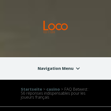
Navigation Menu
Startseite
>
casino
>
FAQ Betwest :
56 réponses indispensables pour les
joueurs français