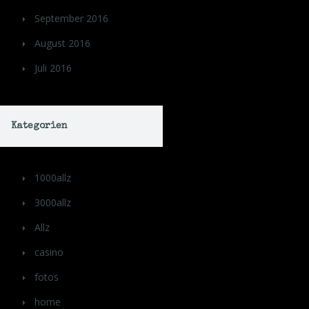
September 2016
August 2016
Juli 2016
Kategorien
1000allz
3000allz
Allz
casino
fotos
home