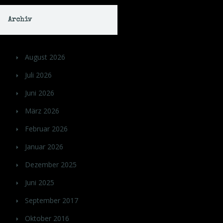
Archiv
August 2026
Juli 2026
Juni 2026
März 2026
Februar 2026
Januar 2026
Dezember 2025
Juni 2025
September 2017
Oktober 2016