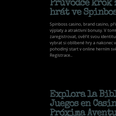
Průvodce krok z
hrát ve Spinbo
Spinboss casino, brand casino, př
výplaty a atraktivní bonusy. V to
zaregistrovat, ověřit svou identitu
vybrat si oblíbené hry a nakonec v
pohodlný start v online herním sv
Registrace...
Explora la Bib
Juegos en Casin
Próxima Aventu