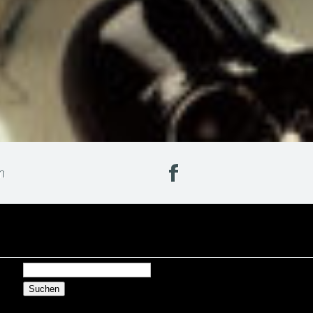
m
Suche
nach: