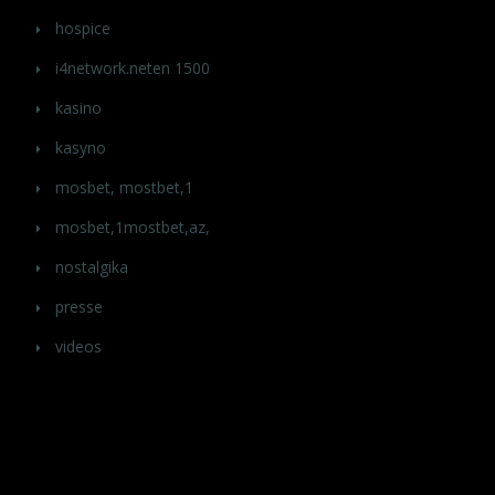
hospice
i4network.neten 1500
kasino
kasyno
mosbet, mostbet,1
mosbet,1mostbet,az,
nostalgika
presse
videos