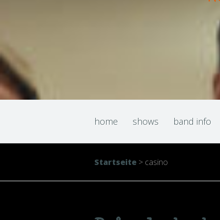
home
shows
band info
Startseite
>
casino