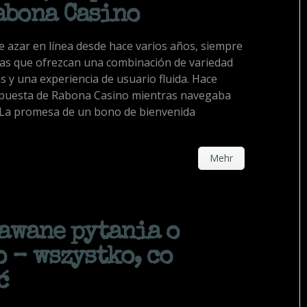
abona Casino
de azar en línea desde hace varios años, siempre
as que ofrezcan una combinación de variedad
as y una experiencia de usuario fluida. Hace
puesta de Rabona Casino mientras navegaba
 La promesa de un bono de bienvenida
Mehr
dawane pytania o
 – wszystko, co
ć