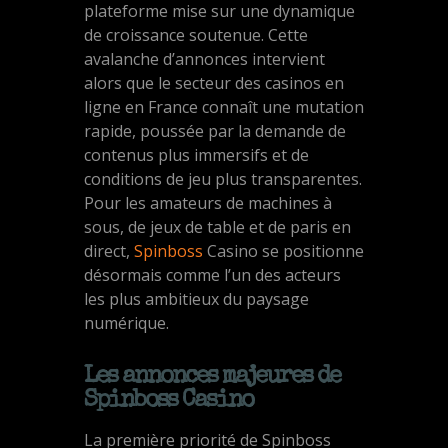
plateforme mise sur une dynamique
de croissance soutenue. Cette
avalanche d’annonces intervient
alors que le secteur des casinos en
ligne en France connaît une mutation
rapide, poussée par la demande de
contenus plus immersifs et de
conditions de jeu plus transparentes.
Pour les amateurs de machines à
sous, de jeux de table et de paris en
direct,
Spinboss
Casino se positionne
désormais comme l’un des acteurs
les plus ambitieux du paysage
numérique.
Les annonces majeures de
Spinboss Casino
La première priorité de Spinboss