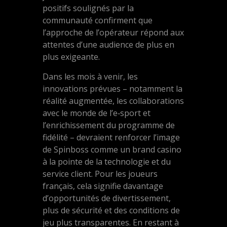
positifs soulignés par la
communauté confirment que
l’approche de l’opérateur répond aux
attentes d’une audience de plus en
plus exigeante.
Dans les mois à venir, les
innovations prévues – notamment la
réalité augmentée, les collaborations
avec le monde de l’e‑sport et
l’enrichissement du programme de
fidélité – devraient renforcer l’image
de Spinboss comme un brand casino
à la pointe de la technologie et du
service client. Pour les joueurs
français, cela signifie davantage
d’opportunités de divertissement,
plus de sécurité et des conditions de
jeu plus transparentes. En restant à