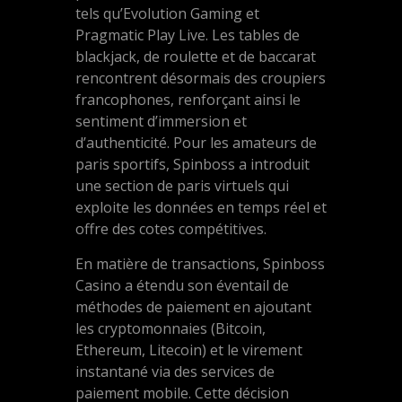
tels qu’Evolution Gaming et
Pragmatic Play Live. Les tables de
blackjack, de roulette et de baccarat
rencontrent désormais des croupiers
francophones, renforçant ainsi le
sentiment d’immersion et
d’authenticité. Pour les amateurs de
paris sportifs, Spinboss a introduit
une section de paris virtuels qui
exploite les données en temps réel et
offre des cotes compétitives.
En matière de transactions, Spinboss
Casino a étendu son éventail de
méthodes de paiement en ajoutant
les cryptomonnaies (Bitcoin,
Ethereum, Litecoin) et le virement
instantané via des services de
paiement mobile. Cette décision