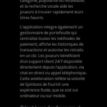
catégorie, popularité ou nouveauté,
et la recherche vocale aide les
joueurs à trouver rapidement leurs
titres favoris.
L’application intègre également un
gestionnaire de portefeuille qui
centralise toutes les méthodes de
paiement, affiche les historiques de
transactions et autorise les retraits
en un clic. Les joueurs bénéficient
d’un support client 24/7 disponible
directement depuis l’application, via
chat en direct ou appel téléphonique.
Cette amélioration reflète la volonté
de Spinboss de fournir une
expérience fluide, que ce soit sur
ordinateur ou sur mobile.