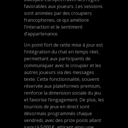
favorables aux joueurs. Les sessions
sont animées par des croupiers
francophones, ce qui améliore
l’interaction et le sentiment
d’appartenance.
Un point fort de cette mise à jour est
l’intégration du chat en temps réel,
permettant aux participants de
communiquer avec le croupier et les
autres joueurs via des messages
texte. Cette fonctionnalité, souvent
réservée aux plateformes premium,
renforce la dimension sociale du jeu
et favorise l’engagement. De plus, les
tournois de jeux en direct sont
désormais programmés chaque
vendredi, avec des prize pools allant
jusqu’à 5 000 €, attirant ainsi une