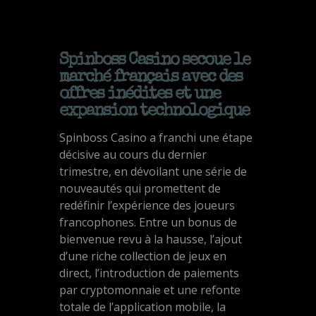
Spinboss Casino secoue le
marché français avec des
offres inédites et une
expansion technologique
Spinboss Casino a franchi une étape
décisive au cours du dernier
trimestre, en dévoilant une série de
nouveautés qui promettent de
redéfinir l’expérience des joueurs
francophones. Entre un bonus de
bienvenue revu à la hausse, l’ajout
d’une riche collection de jeux en
direct, l’introduction de paiements
par cryptomonnaie et une refonte
totale de l’application mobile, la