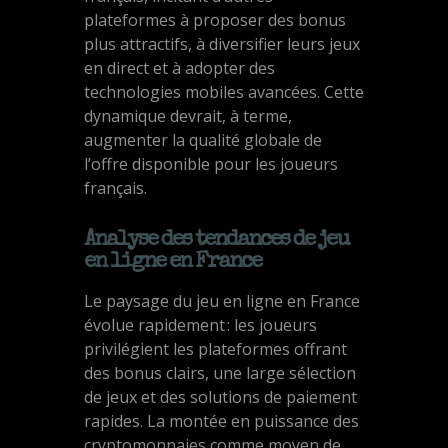
plateformes à proposer des bonus
plus attractifs, à diversifier leurs jeux
en direct et à adopter des
technologies mobiles avancées. Cette
dynamique devrait, à terme,
augmenter la qualité globale de
l’offre disponible pour les joueurs
français.
Analyse des tendances de jeu
en ligne en France
Le paysage du jeu en ligne en France
évolue rapidement : les joueurs
privilégient les plateformes offrant
des bonus clairs, une large sélection
de jeux et des solutions de paiement
rapides. La montée en puissance des
cryptomonnaies comme moyen de