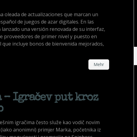
 oleada de actualizaciones que marcan un
spañol de juegos de azar digitales. En las
 lanzado una versión renovada de su interfaz,
de proveedores de primer nivel y puesto en
que incluye bonos de bienvenida mejorados,
Mehr
 – Igračev put kroz
o
pješnim igračima često služe kao vodič novim
i (iako anonimni) primjer Marka, početnika iz