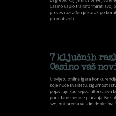
Zagreba, koji je kroz temeljitu a
Casino uspio transformirati svoj po
proces razrađen je korak po korak
promotivnih...
7 ključnih razl
Casino vaš nov
U svijetu online igara konkurencij
koje nude kvalitetu, sigurnost i 
pojavljuje kao svježa alternativu k
pouzdane metode plaćanja. Bez obzi
svoj put prema velikim dobitcima, 