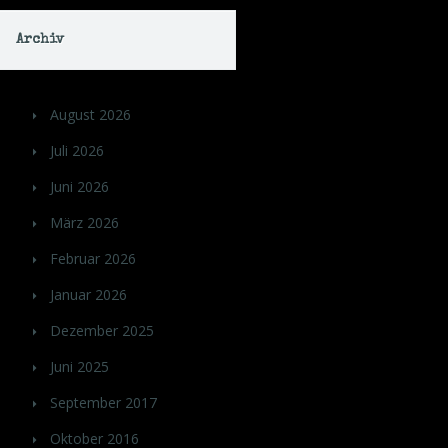
Archiv
August 2026
Juli 2026
Juni 2026
März 2026
Februar 2026
Januar 2026
Dezember 2025
Juni 2025
September 2017
Oktober 2016