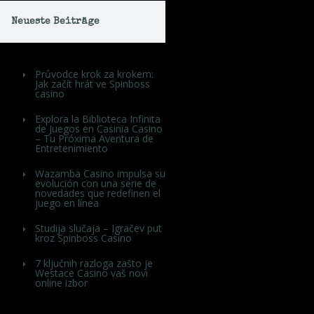
Neueste Beiträge
Průvodce krok za krokem:
Jak začít hrát ve Spinboss
casino
Explora la Biblioteca Infinita
de Juegos en Casinia Casino
– Tu Próxima Aventura de
Entretenimiento
Wazamba Casino impulsa su
evolución con una serie de
novedades que redefinen el
juego en línea
Studija slučaja – Igračev put
kroz Spinboss Casino
7 ključnih razloga zašto je
Westace Casino vaš novi
online izbor