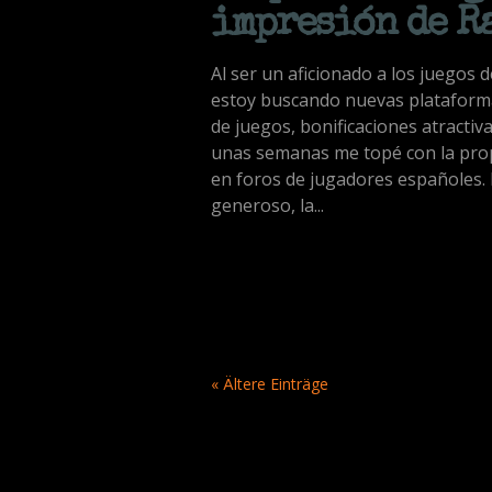
impresión de R
Al ser un aficionado a los juegos 
estoy buscando nuevas plataform
de juegos, bonificaciones atractiv
unas semanas me topé con la pro
en foros de jugadores españoles.
generoso, la...
« Ältere Einträge