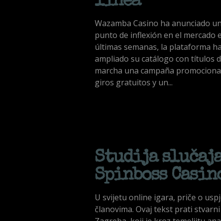
línea
Wazamba Casino ha anunciado una
punto de inflexión en el mercado e
últimas semanas, la plataforma ha
ampliado su catálogo con títulos 
marcha una campaña promocional 
giros gratuitos y un...
Studija slučaja
Spinboss Casin
U svijetu online igara, priče o us
članovima. Ovaj tekst prati stvarn