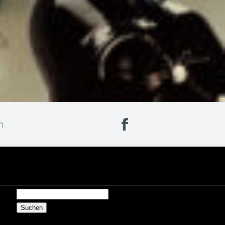
m
Suche
nach: