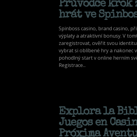
Průvodce krok z
hrát ve Spinbo
Spinboss casino, brand casino, př
výplaty a atraktivní bonusy. V to
zaregistrovat, ověřit svou identitu
vybrat si oblíbené hry a nakonec v
pohodlný start v online herním sv
Registrace...
Explora la Bib
Juegos en Casin
Próxima Aventu