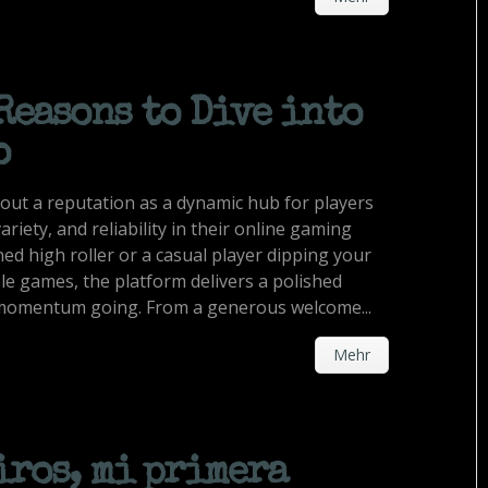
Reasons to Dive into
o
 out a reputation as a dynamic hub for players
riety, and reliability in their online gaming
ed high roller or a casual player dipping your
le games, the platform delivers a polished
 momentum going. From a generous welcome...
Mehr
iros, mi primera