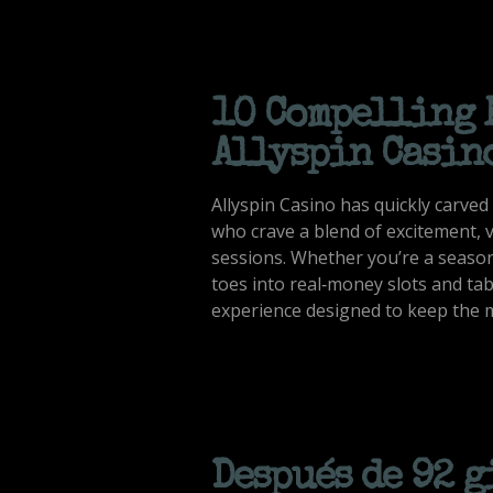
10 Compelling 
Allyspin Casin
Allyspin Casino has quickly carved
who crave a blend of excitement, va
sessions. Whether you’re a season
toes into real‑money slots and tab
experience designed to keep the
Después de 92 g