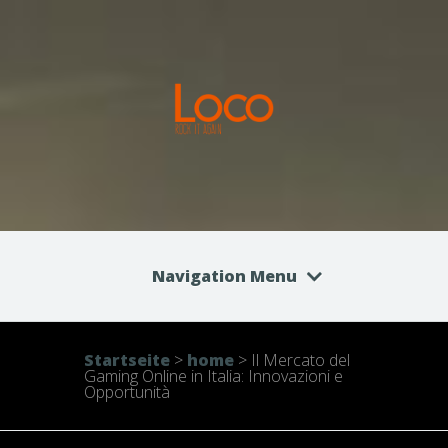
Navigation Menu
Startseite
>
home
>
Il Mercato del
Gaming Online in Italia: Innovazioni e
Opportunità