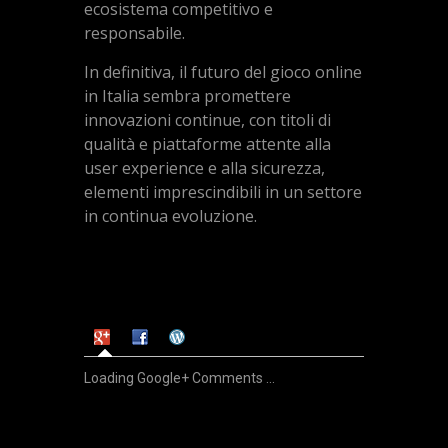
ecosistema competitivo e
responsabile.
In definitiva, il futuro del gioco online
in Italia sembra promettere
innovazioni continue, con titoli di
qualità e piattaforme attente alla
user experience e alla sicurezza,
elementi imprescindibili in un settore
in continua evoluzione.
Loading Google+ Comments ...