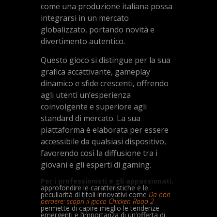
come una produzione italiana possa
integrarsi in un mercato
globalizzato, portando novità e
divertimento autentico.
Questo gioco si distingue per la sua
grafica accattivante, gameplay
dinamico e sfide crescenti, offrendo
agli utenti un’esperienza
coinvolgente e superiore agli
standard di mercato. La sua
piattaforma è elaborata per essere
accessibile da qualsiasi dispositivo,
favorendo così la diffusione tra i
giovani e gli esperti di gaming.
Per i professionisti e gli appassionati,
approfondire le caratteristiche e le
peculiarità di titoli innovativi come
Da non
perdere: scopri il gioco Chicken Road 2
permette di capire meglio le tendenze
emergenti e l’importanza di un’offerta di