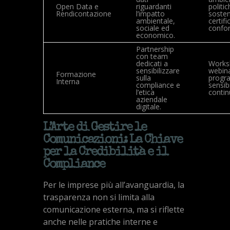
Open Data e
riguardanti
politic
Rendicontazione
l’impatto
sosteni
ambientale,
certifi
sociale ed
confor
economico.
Partnership
con team
dedicati a
Works
sensibilizzare
webina
Formazione
sulla
progr
Interna
compliance e
sensib
l’etica
continu
aziendale
digitale.
L’Arte di Gestire le
Comunicazioni: La Chiave
per la Credibilità e il
Compliance
Per le imprese più all’avanguardia, la
trasparenza non si limita alla
comunicazione esterna, ma si riflette
anche nelle pratiche interne e