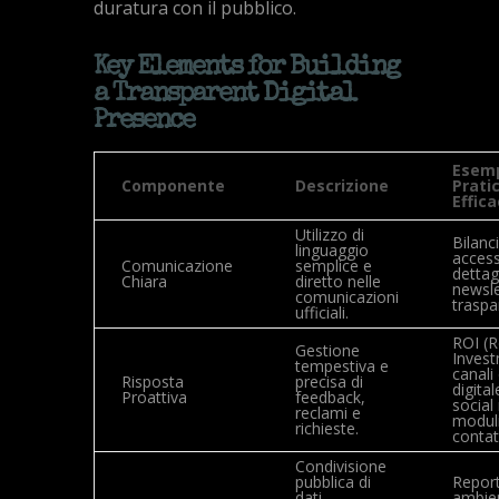
duratura con il pubblico.
Key Elements for Building
a Transparent Digital
Presence
Esemp
Componente
Descrizione
Prati
Effica
Utilizzo di
Bilanc
linguaggio
access
Comunicazione
semplice e
dettag
Chiara
diretto nelle
newsle
comunicazioni
traspa
ufficiali.
ROI (R
Gestione
Invest
tempestiva e
canali
Risposta
precisa di
digita
Proattiva
feedback,
social
reclami e
moduli
richieste.
contat
Condivisione
pubblica di
Repor
dati
ambien