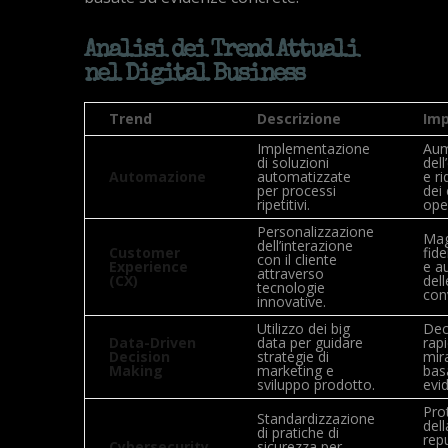
Analisi dei Trend Attuali
nel Digital Business
Trend
Descrizione
Im
Implementazione
Au
di soluzioni
dell
Automazione
automatizzate
e r
per processi
dei 
ripetitivi.
oper
Personalizzazione
Mag
dell’interazione
Customer
fide
con il cliente
Experience
e a
attraverso
(CX)
dell
tecnologie
con
innovative.
Utilizzo dei big
Dec
Data-Driven
data per guidare
rap
Decision
strategie di
mir
Making
marketing e
bas
sviluppo prodotto.
evi
Pro
Standardizzazione
dell
di pratiche di
rep
Cybersecurity
sicurezza per