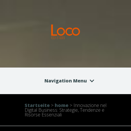
Navigation Menu
Startseite
>
home
>
Innovazione nel
Digital Business: Strategie, Tendenze e
Risorse Essenziali