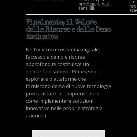
e de
proteggere dati
ris
sensibili.
azie
Finalmente, il Valore
delle Risorse e delle Demo
Esclusive
Nell’odierno ecosistema digitale,
l’accesso a demo e risorse
approfondite costituisce un
elemento distintivo. Per esempio,
esplorare piattaforme che
forniscono demo di nuove tecnologie
può facilitare la comprensione di
come implementare soluzioni
innovative nelle proprie strategie
aziendali.