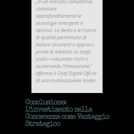
„In un mercato competitivo,
conoscere
approfonditamente le
tecnologie emergenti è
decisivo. Le demo e le risorse
di qualità permettono di
testare strumenti e approcci
prima di adottarli su larga
scala—riducendo rischi e
accelerando l’innovazione,“
afferma il Chief Digital Officer
di una multinazionale leader.
Conclusione:
L’investimento nella
Conoscenza come Vantaggio
Strategico