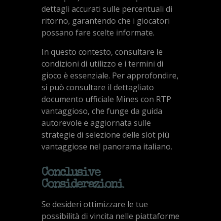
dettagli accurati sulle percentuali di
ritorno, garantendo che i giocatori
possano fare scelte informate.
In questo contesto, consultare le
condizioni di utilizzo e i termini di
gioco è essenziale. Per approfondire,
si può consultare il dettagliato
documento ufficiale Mines con RTP
vantaggioso, che funge da guida
autorevole e aggiornata sulle
strategie di selezione delle slot più
vantaggiose nel panorama italiano.
Conclusive
Considerazioni
Se desideri ottimizzare le tue
possibilità di vincita nelle piattaforme