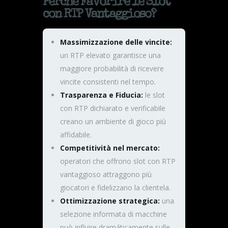
Perché Favorire le Slot
con RTP Vantaggioso?
Massimizzazione delle vincite:
un RTP elevato garantisce una
maggiore probabilità di ricevere
vincite consistenti nel tempo.
Trasparenza e Fiducia:
le slot
con RTP dichiarato e verificabile
creano un ambiente di gioco più
affidabile.
Competitività nel mercato:
operatori che offrono slot con RTP
vantaggioso attraggono più
giocatori e fidelizzano la clientela.
Ottimizzazione strategica:
una
selezione informata di macchine
può influire dramáticamente sulle