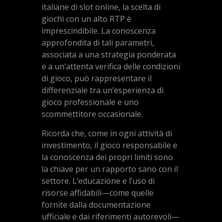
italiane di slot online, la scelta di
giochi con un alto RTP è
imprescindibile. La conoscenza
approfondita di tali parametri,
associata a una strategia ponderata
e a un’attenta verifica delle condizioni
di gioco, può rappresentare il
differenziale tra un’esperienza di
gioco professionale e uno
scommettitore occasionale.
Ricorda che, come in ogni attività di
investimento, il gioco responsabile e
la conoscenza dei propri limiti sono
la chiave per un rapporto sano con il
settore. L’educazione e l’uso di
risorse affidabili—come quelle
fornite dalla documentazione
ufficiale e dai riferimenti autorevoli—