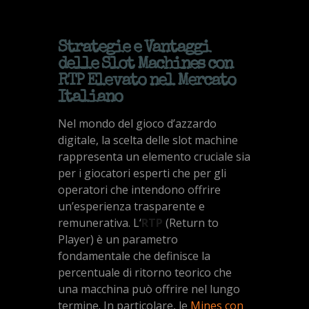
Strategie e Vantaggi
delle Slot Machines con
RTP Elevato nel Mercato
Italiano
Nel mondo del gioco d’azzardo
digitale, la scelta delle slot machine
rappresenta un elemento cruciale sia
per i giocatori esperti che per gli
operatori che intendono offrire
un’esperienza trasparente e
remunerativa. L‘
RTP
(Return to
Player) è un parametro
fondamentale che definisce la
percentuale di ritorno teorico che
una macchina può offrire nel lungo
termine. In particolare, le
Mines con