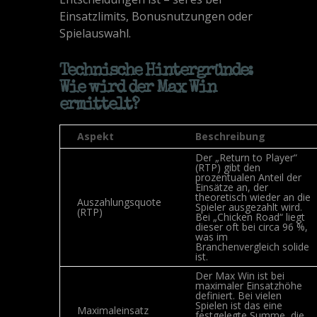
Einsatzlimits, Bonusnutzungen oder
Spielauswahl.
Technische Hintergründe:
Wie wird der Max Win
ermittelt?
Aspekt
Beschreibung
Der „Return to Player“
(RTP) gibt den
prozentualen Anteil der
Einsätze an, der
theoretisch wieder an die
Auszahlungsquote
Spieler ausgezahlt wird.
(RTP)
Bei „Chicken Road“ liegt
dieser oft bei circa 96 %,
was im
Branchenvergleich solide
ist.
Der Max Win ist bei
maximaler Einsatzhöhe
definiert. Bei vielen
Spielen ist das eine
Maximaleinsatz
festgelegte Summe, die