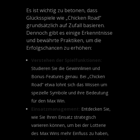
Es ist wichtig zu betonen, dass
Glücksspiele wie „Chicken Road“
grundsätzlich auf Zufall basieren.
Dennoch gibt es einige Erkenntnisse
und bewährte Praktiken, um die
Erfolgschancen zu erhöhen:
Verstehen der Spielfunktionen:
Studieren Sie die Gewinnlinien und
Bonus-Features genau. Bei „Chicken
Road“ etwa lohnt sich das Wissen um
spezielle Symbole und ihre Bedeutung
für den Max Win.
Einsatzmanagement:
Entdecken Sie,
wie Sie Ihren Einsatz strategisch
variieren können, um bei der Lotterie
des Max Wins mehr Einfluss zu haben,