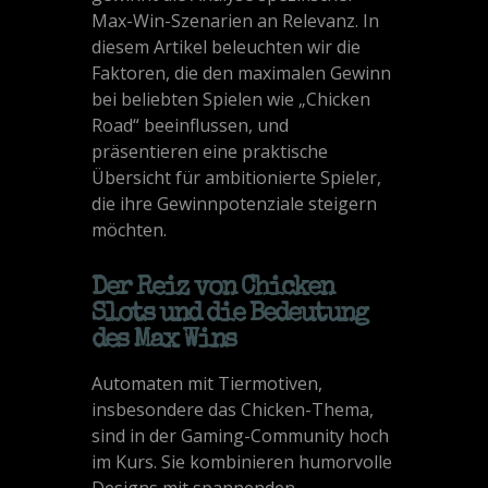
Max-Win-Szenarien an Relevanz. In
diesem Artikel beleuchten wir die
Faktoren, die den maximalen Gewinn
bei beliebten Spielen wie „Chicken
Road“ beeinflussen, und
präsentieren eine praktische
Übersicht für ambitionierte Spieler,
die ihre Gewinnpotenziale steigern
möchten.
Der Reiz von Chicken
Slots und die Bedeutung
des Max Wins
Automaten mit Tiermotiven,
insbesondere das Chicken-Thema,
sind in der Gaming-Community hoch
im Kurs. Sie kombinieren humorvolle