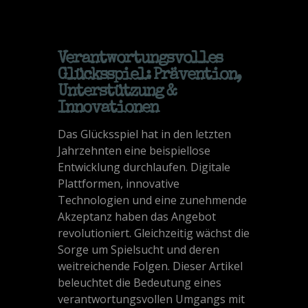
Verantwortungsvolles
Glücksspiel: Prävention,
Unterstützung &
Innovationen
Das Glücksspiel hat in den letzten
Jahrzehnten eine beispiellose
Entwicklung durchlaufen. Digitale
Plattformen, innovative
Technologien und eine zunehmende
Akzeptanz haben das Angebot
revolutioniert. Gleichzeitig wächst die
Sorge um Spielsucht und deren
weitreichende Folgen. Dieser Artikel
beleuchtet die Bedeutung eines
verantwortungsvollen Umgangs mit