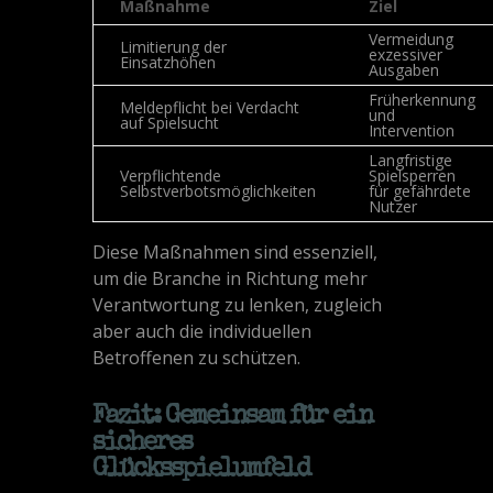
Maßnahme
Ziel
Vermeidung
Limitierung der
exzessiver
Einsatzhöhen
Ausgaben
Früherkennung
Meldepflicht bei Verdacht
und
auf Spielsucht
Intervention
Langfristige
Verpflichtende
Spielsperren
Selbstverbotsmöglichkeiten
für gefährdete
Nutzer
Diese Maßnahmen sind essenziell,
um die Branche in Richtung mehr
Verantwortung zu lenken, zugleich
aber auch die individuellen
Betroffenen zu schützen.
Fazit: Gemeinsam für ein
sicheres
Glücksspielumfeld