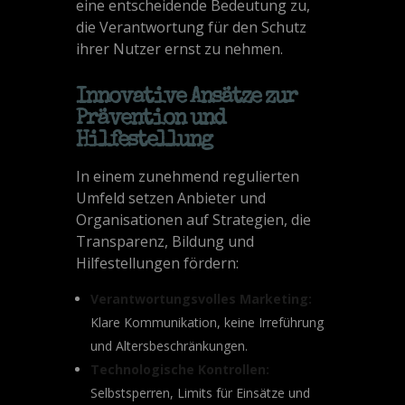
eine entscheidende Bedeutung zu,
die Verantwortung für den Schutz
ihrer Nutzer ernst zu nehmen.
Innovative Ansätze zur
Prävention und
Hilfestellung
In einem zunehmend regulierten
Umfeld setzen Anbieter und
Organisationen auf Strategien, die
Transparenz, Bildung und
Hilfestellungen fördern:
Verantwortungsvolles Marketing:
Klare Kommunikation, keine Irreführung
und Altersbeschränkungen.
Technologische Kontrollen:
Selbstsperren, Limits für Einsätze und