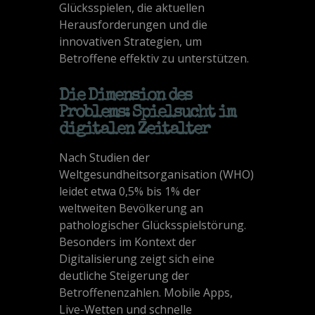
Glücksspielen, die aktuellen
Herausforderungen und die
innovativen Strategien, um
Betroffene effektiv zu unterstützen.
Die Dimension des
Problems: Spielsucht im
digitalen Zeitalter
Nach Studien der
Weltgesundheitsorganisation (WHO)
leidet etwa 0,5% bis 1% der
weltweiten Bevölkerung an
pathologischer Glücksspielstörung.
Besonders im Kontext der
Digitalisierung zeigt sich eine
deutliche Steigerung der
Betroffenenzahlen. Mobile Apps,
Live-Wetten und schnelle