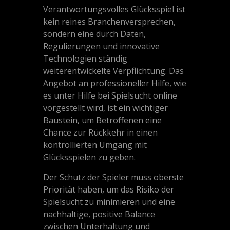
Verantwortungsvolles Glücksspiel ist
kein reines Branchenversprechen,
sondern eine durch Daten,
Regulierungen und innovative
Technologien ständig
weiterentwickelte Verpflichtung. Das
Angebot an professioneller Hilfe, wie
es unter Hilfe bei Spielsucht online
vorgestellt wird, ist ein wichtiger
Baustein, um Betroffenen eine
Chance zur Rückkehr in einen
kontrollierten Umgang mit
Glücksspielen zu geben.
Der Schutz der Spieler muss oberste
Priorität haben, um das Risiko der
Spielsucht zu minimieren und eine
nachhaltige, positive Balance
zwischen Unterhaltung und