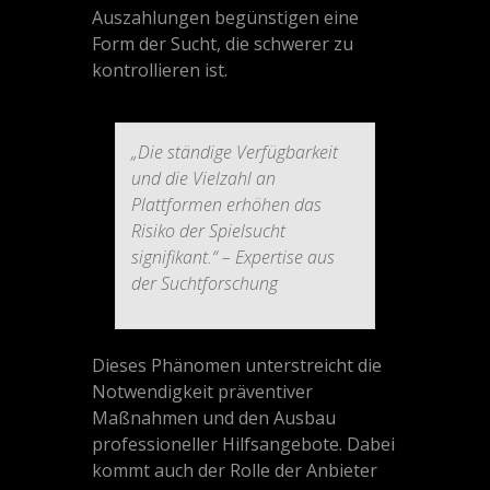
Auszahlungen begünstigen eine
Form der Sucht, die schwerer zu
kontrollieren ist.
„Die ständige Verfügbarkeit
und die Vielzahl an
Plattformen erhöhen das
Risiko der Spielsucht
signifikant.“ –
Expertise aus
der Suchtforschung
Dieses Phänomen unterstreicht die
Notwendigkeit präventiver
Maßnahmen und den Ausbau
professioneller Hilfsangebote. Dabei
kommt auch der Rolle der Anbieter